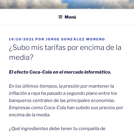
Saltar
POR LAS NUBES – CLOUD
Proyectos, noticias e ideas para adoptar el cloud en su empresa
al
EMPRESARIAL
Menú
contenido
PUBLICADO
16/10/2021
POR
JORGE GONZÁLEZ MORENO
EL
¿Subo mis tarifas por encima de la
media?
El efecto Coca-Cola en el mercado informático.
En los últimos tiempos, la presión por mantener la
inflación a raya ha pasado a segundo plano entre los
banqueros centrales de las principales economías.
Empresas como Coca-Cola han subido sus precios por
encima de la media.
¿Qué ingredientes debe tener tu compañía de