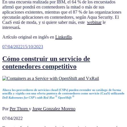
En una encuesta realizada por IBM, el 64 % de los encuestados
afirmó que pondrá en contenedores la mitad o más de sus
aplicaciones existentes, mientras que el 87 % de las organizaciones
ejecutarán aplicaciones en contenedores, según Aqua Security. El
CaaS está de moda, y si quiere saber más, este
webinar
le
interesará
.
Artículo original en inglés en
LinkedIn
.
Publicado
07/04/2022
15/10/2023
el
Cómo construir un servicio de
contenedores competitivo
Ahora los proveedores de servicios cloud (CSPs) pueden extender su catálogo de forma
sencilla y rápida con una oferta puntera de contenedores como servicio (CaaS) utilizando
®
®
Dell Kubernetes for CSP’s with Red Hat
OpenShift
Por
Per Thorn
y
Jorge Gonzalez Moreno
07/04/2022