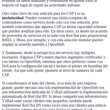
evitando las tareas manuales y centrándose en aportar valor al
negocio en lugar de repetir las actividades tediosas.
Otro valor clave de esta solución para los CSP’s es su
modularidad
. Puedes construir una oferta completa de
contenedores como servicio desde cero con esta solución, pero
también entendemos que algunos CSP ya tienen capacidad sobrante
que pueden reutilizar para esto. En otros casos, ya tienen un acuerdo
de proveedor de servicios en la nube con Red Hat para proporcionar
RHEL y JBoss, por ejemplo, y con esta solución modular pueden
ampliar su acuerdo también a OpenShift.
Y finalmente, desde la perspectiva del servicio hay múltiples
escenarios. Algunos CSP’s tienen muchos ingenieros certificados y
con talento en OpenShift, mientras que otros prefieren contar con
Dell para la configuración inicial e incluso el primer
on boarding
del
cliente. Así que todo puede ajustarse al nivel de madurez de cada
CSP.
Si consideramos el lado del cliente, si se trata de una empresa
grande, puede ejecutar una sola implementación de OpenShift con
una infraestructura dedicada de VxRail utilizando la implementación
automatizada de Red Hat IPI. Si desea compartir una infraestructura
VxRail entre varios clientes más pequeños, también puede
implementar Red Hat IPI varias veces (una por cliente) para reducir
la inversión mínima necesaria para iniciar su negocio CaaS.