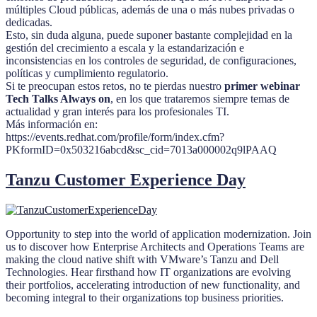
múltiples Cloud públicas, además de una o más nubes privadas o
dedicadas.
Esto, sin duda alguna, puede suponer bastante complejidad en la
gestión del crecimiento a escala y la estandarización e
inconsistencias en los controles de seguridad, de configuraciones,
políticas y cumplimiento regulatorio.
Si te preocupan estos retos, no te pierdas nuestro
primer webinar
Tech Talks Always on
, en los que trataremos siempre temas de
actualidad y gran interés para los profesionales TI.
Más información en:
https://events.redhat.com/profile/form/index.cfm?
PKformID=0x503216abcd&sc_cid=7013a000002q9lPAAQ
Tanzu Customer Experience Day
Opportunity to step into the world of application modernization. Join
us to discover how Enterprise Architects and Operations Teams are
making the cloud native shift with VMware’s Tanzu and Dell
Technologies. Hear firsthand how IT organizations are evolving
their portfolios, accelerating introduction of new functionality, and
becoming integral to their organizations top business priorities.