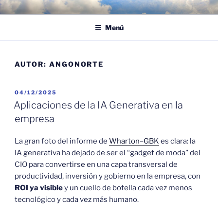
Saltar
POR LAS NUBES – CLOUD
Proyectos, noticias e ideas para adoptar el cloud en su empresa
al
EMPRESARIAL
Menú
contenido
AUTOR:
ANGONORTE
PUBLICADO
04/12/2025
EL
Aplicaciones de la IA Generativa en la
empresa
La gran foto del informe de
Wharton–GBK
es clara: la
IA generativa ha dejado de ser el “gadget de moda” del
CIO para convertirse en una capa transversal de
productividad, inversión y gobierno en la empresa, con
ROI ya visible
y un cuello de botella cada vez menos
tecnológico y cada vez más humano.