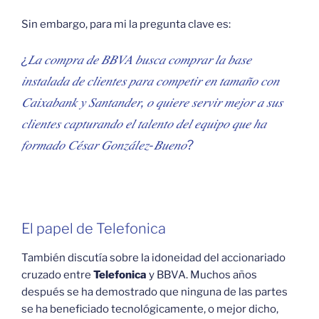
Sin embargo, para mi la pregunta clave es:
¿𝐿𝑎 𝑐𝑜𝑚𝑝𝑟𝑎 𝑑𝑒 𝐵𝐵𝑉𝐴 𝑏𝑢𝑠𝑐𝑎 𝑐𝑜𝑚𝑝𝑟𝑎𝑟 𝑙𝑎 𝑏𝑎𝑠𝑒
𝑖𝑛𝑠𝑡𝑎𝑙𝑎𝑑𝑎 𝑑𝑒 𝑐𝑙𝑖𝑒𝑛𝑡𝑒𝑠 𝑝𝑎𝑟𝑎 𝑐𝑜𝑚𝑝𝑒𝑡𝑖𝑟 𝑒𝑛 𝑡𝑎𝑚𝑎𝑛̃𝑜 𝑐𝑜𝑛
𝐶𝑎𝑖𝑥𝑎𝑏𝑎𝑛𝑘 𝑦 𝑆𝑎𝑛𝑡𝑎𝑛𝑑𝑒𝑟, 𝑜 𝑞𝑢𝑖𝑒𝑟𝑒 𝑠𝑒𝑟𝑣𝑖𝑟 𝑚𝑒𝑗𝑜𝑟 𝑎 𝑠𝑢𝑠
𝑐𝑙𝑖𝑒𝑛𝑡𝑒𝑠 𝑐𝑎𝑝𝑡𝑢𝑟𝑎𝑛𝑑𝑜 𝑒𝑙 𝑡𝑎𝑙𝑒𝑛𝑡𝑜 𝑑𝑒𝑙 𝑒𝑞𝑢𝑖𝑝𝑜 𝑞𝑢𝑒 ℎ𝑎
𝑓𝑜𝑟𝑚𝑎𝑑𝑜 𝐶𝑒́𝑠𝑎𝑟 𝐺𝑜𝑛𝑧𝑎́𝑙𝑒𝑧-𝐵𝑢𝑒𝑛𝑜?
El papel de Telefonica
También discutía sobre la idoneidad del accionariado
cruzado entre
Telefonica
y BBVA. Muchos años
después se ha demostrado que ninguna de las partes
se ha beneficiado tecnológicamente, o mejor dicho,