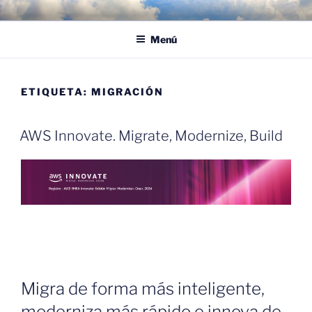
Saltar
POR LAS NUBES – CLOUD
Proyectos, noticias e ideas para adoptar el cloud en su empresa
al
EMPRESARIAL
Menú
contenido
ETIQUETA:
MIGRACIÓN
AWS Innovate. Migrate, Modernize, Build
Migra de forma más inteligente,
moderniza más rápido e innova de