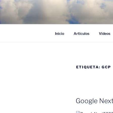
Saltar
al
POR LAS 
contenido
Proyectos, noticias e ideas pa
Inicio
Artículos
Vídeos
ETIQUETA:
GCP
Google Nex