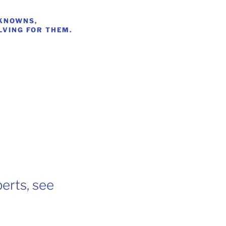
NKNOWNS,
LVING FOR THEM.
erts, see