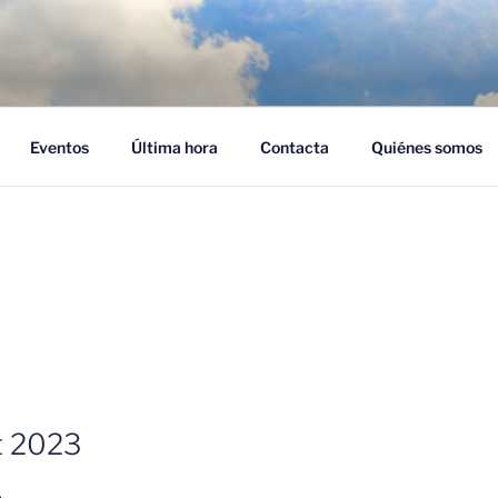
NUBES – CLOUD EMPR
ra adoptar el cloud en su empresa
Eventos
Última hora
Contacta
Quiénes somos
t 2023