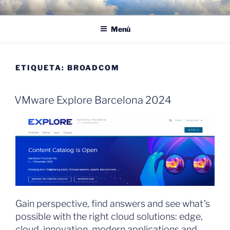
Saltar
POR LAS NUBES – CLOUD
Proyectos, noticias e ideas para adoptar el cloud en su empresa
al
EMPRESARIAL
Menú
contenido
ETIQUETA:
BROADCOM
VMware Explore Barcelona 2024
Gain perspective, find answers and see what’s
possible with the right cloud solutions: edge,
cloud, innovation, modern applications and