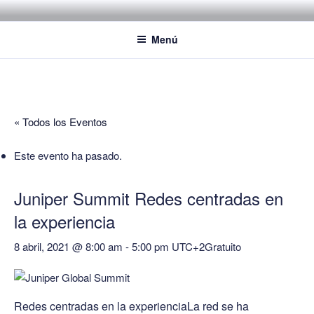
Saltar
POR LAS NUBES – CLOUD
Proyectos, noticias e ideas para adoptar el cloud en su empresa
al
EMPRESARIAL
Menú
contenido
« Todos los Eventos
Este evento ha pasado.
Juniper Summit Redes centradas en
la experiencia
8 abril, 2021 @ 8:00 am
-
5:00 pm
UTC+2
Gratuito
Redes centradas en la experiencia
La red se ha